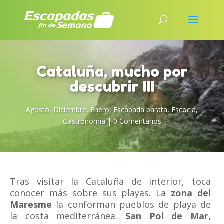
Cataluña, mucho por
descubrir III
Agosto
,
Diciembre
,
Enero
,
Escapada barata
,
Escocia
,
Gastronomía
|
0 Comentarios
Tras visitar la Cataluña de interior, toca
conocer más sobre sus playas. La
zona del
Maresme
la conforman pueblos de playa de
la costa mediterránea.
San Pol de Mar,