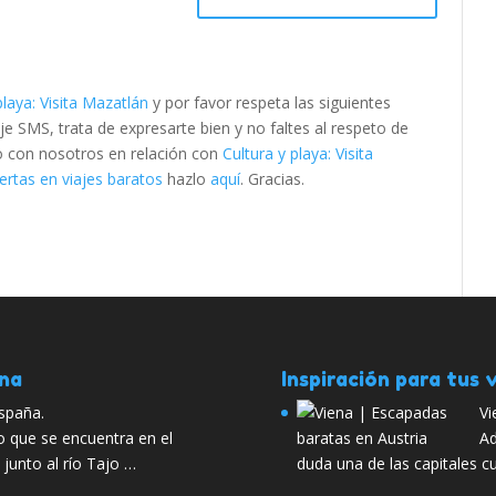
playa: Visita Mazatlán
y por favor respeta las siguientes
SMS, trata de expresarte bien y no faltes al respeto de
to con nosotros en relación con
Cultura y playa: Visita
rtas en viajes baratos
hazlo
aquí
. Gracias.
ana
Inspiración para tus v
España.
Vi
io que se encuentra en el
Ad
 junto al río Tajo …
duda una de las capitales c