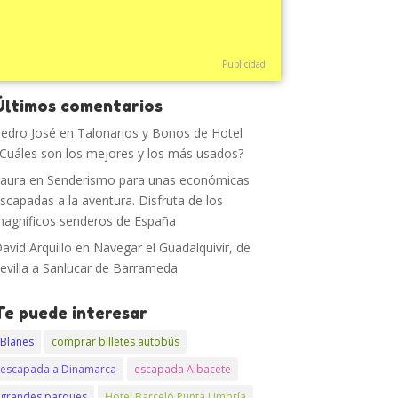
Publicidad
Últimos comentarios
edro José
en
Talonarios y Bonos de Hotel
Cuáles son los mejores y los más usados?
aura
en
Senderismo para unas económicas
scapadas a la aventura. Disfruta de los
agníficos senderos de España
avid Arquillo
en
Navegar el Guadalquivir, de
evilla a Sanlucar de Barrameda
Te puede interesar
Blanes
comprar billetes autobús
escapada a Dinamarca
escapada Albacete
grandes parques
Hotel Barceló Punta Umbría