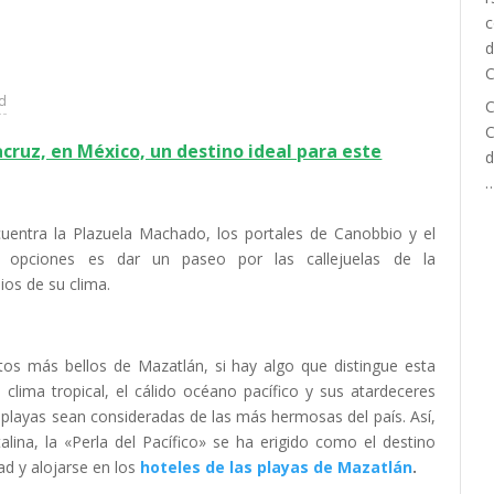
ad
C
C
cruz, en México, un destino ideal para este
d
cuentra la Plazuela Machado, los portales de Canobbio y el
 opciones es dar un paseo por las callejuelas de la
ios de su clima.
tos más bellos de Mazatlán, si hay algo que distingue esta
El clima tropical, el cálido océano pacífico y sus atardeceres
layas sean consideradas de las más hermosas del país. Así,
lina, la «Perla del Pacífico» se ha erigido como el destino
ad y alojarse en los
hoteles de las playas de Mazatlán
.