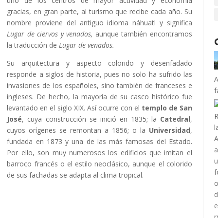
uno de los centros de mayor actividad y economía
gracias, en gran parte, al turismo que recibe cada año. Su
nombre proviene del antiguo idioma náhuatl y significa
Lugar de ciervos y venados,
aunque también encontramos
la traducción de
Lugar de venados.
Su arquitectura y aspecto colorido y desenfadado
responde a siglos de historia, pues no solo ha sufrido las
A
invasiones de los españoles, sino también de franceses e
f
ingleses. De hecho, la mayoría de su casco histórico fue
levantado en el siglo XIX. Así ocurre con el
templo de San
José
, cuya construcción se inició en 1835; la
Catedral
,
cuyos orígenes se remontan a 1856; o la
Universidad
,
fundada en 1873 y una de las más famosas del Estado.
Por ello, son muy numerosos los edificios que imitan el
barroco francés o el estilo neoclásico, aunque el colorido
de sus fachadas se adapta al clima tropical.