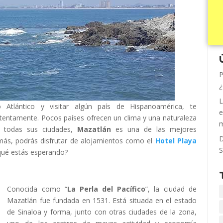
P
¿
L
Atlántico y visitar algún país de Hispanoamérica, te
e
entamente. Pocos países ofrecen un clima y una naturaleza
m
e todas sus ciudades,
Mazatlán
es una de las mejores
D
más, podrás disfrutar de alojamientos como el
Hotel Playa
S
 qué estás esperando?
Conocida como “
La Perla del Pacífico
”, la ciudad de
Mazatlán fue fundada en 1531. Está situada en el estado
de Sinaloa y forma, junto con otras ciudades de la zona,