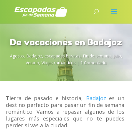
De vacaciones en Badajoz
Agosto
,
Badajoz
,
escapadas baratas
,
Fin de semana
,
Julio
,
Verano
,
Viajes románticos
|
1 Comentario
Tierra de pasado e historia,
Badajoz
es un
destino perfecto para pasar un fin de semana
romántico. Vamos a repasar algunos de los
lugares más especiales que no te puedes
perder si vas a la ciudad.