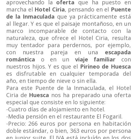
aprovechando la
oferta
que ha puesto en
marcha el
Hotel Ciria
, pensando en el
Puente
de la Inmaculada
que ya prácticamente está
al llegar. Y es que el paisaje montañoso, en un
marco incomparable de contacto con la
naturaleza, que ofrece el Hotel Ciria, resulta
muy tentador para perdernos, por ejemplo,
con nuestra pareja en una
escapada
romántica
o en un
viaje familiar
con
nuestros hijos. Y es que el
Pirineo de Huesca
es disfrutable en cualquier temporada del
año, en tiempo de nieve o sin ella.
Para este Puente de la Inmaculada, el Hotel
Ciria de
Huesca
nos ha preparado una oferta
especial que consiste en lo siguiente:
-Cuatro días de alojamiento en hotel.
-Media pensión en el restaurante El Fogaril.
-Precio: 266 euros por persona en habitación
doble estándar, o bien, 363 euros por persona
en junior suite. El IVA está incluído en los dos