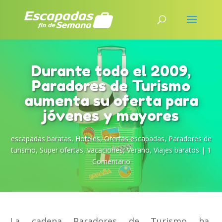
Durante todo el 2009,
Paradores de Turismo
aumenta su oferta para
jóvenes y mayores
escapadas baratas
,
Hoteles
,
Ofertas escapadas
,
Paradores de
turismo
,
Super ofertas
,
vacaciones
,
Verano
,
Viajes baratos
|
1
Comentario
La cadena Paradores de Turismo ha