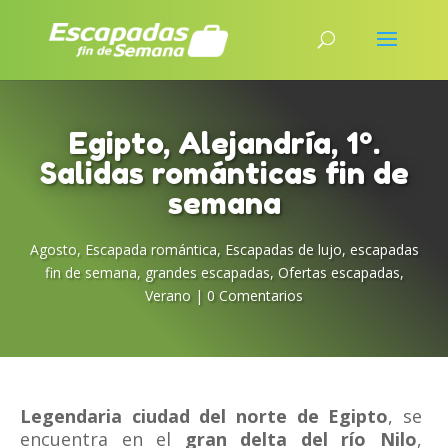
Egipto, Alejandría, 1º.
Salidas románticas fin de
semana
Agosto
,
Escapada romántica
,
Escapadas de lujo
,
escapadas
fin de semana
,
grandes escapadas
,
Ofertas escapadas
,
Verano
|
0 Comentarios
Legendaria ciudad del norte de Egipto
, se
encuentra en el
gran delta del río Nilo
,