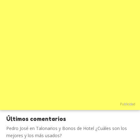
Publicidad
Últimos comentarios
Pedro José
en
Talonarios y Bonos de Hotel ¿Cuáles son los
mejores y los más usados?