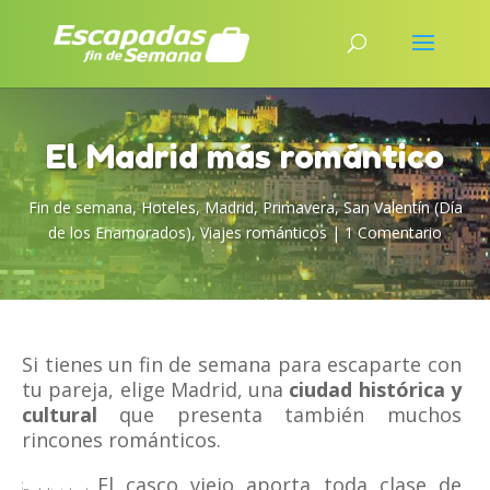
El Madrid más romántico
Fin de semana
,
Hoteles
,
Madrid
,
Primavera
,
San Valentín (Día
de los Enamorados)
,
Viajes románticos
|
1 Comentario
Si tienes un fin de semana para escaparte con
tu pareja, elige Madrid, una
ciudad histórica y
cultural
que presenta también muchos
rincones románticos.
El casco viejo aporta toda clase de