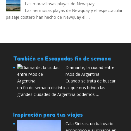
Las maravillosas playas de Newquay
Las hermosas playas de Newquay y el espectacular
paisaje costero han hecho de Newquay el …
También en Escapadas fin de semana
Diamante, la ciudad entre
rÃ­os de Argentina
Cuando se trata de buscar
un fin de semana distinto al que nos brinda las
grandes ciudades de Argentina podemos …
Inspiración para tus viajes
Cala Sinizas, un balneario
económico y alucinante en