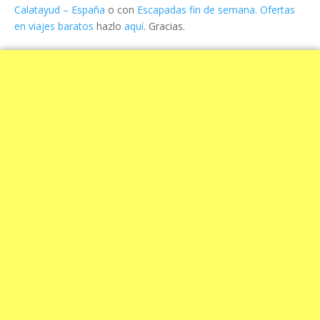
Calatayud – España
o con
Escapadas fin de semana. Ofertas
en viajes baratos
hazlo
aquí
. Gracias.