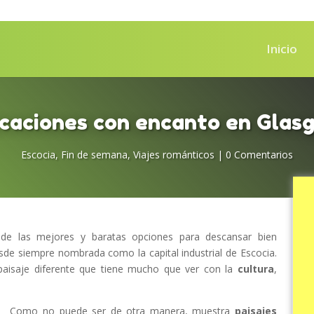
Inicio
caciones con encanto en Glas
Escocia
,
Fin de semana
,
Viajes románticos
|
0 Comentarios
 de las mejores y baratas opciones para descansar bien
de siempre nombrada como la capital industrial de Escocia.
paisaje diferente que tiene mucho que ver con la
cultura
,
Como no puede ser de otra manera, muestra
paisajes