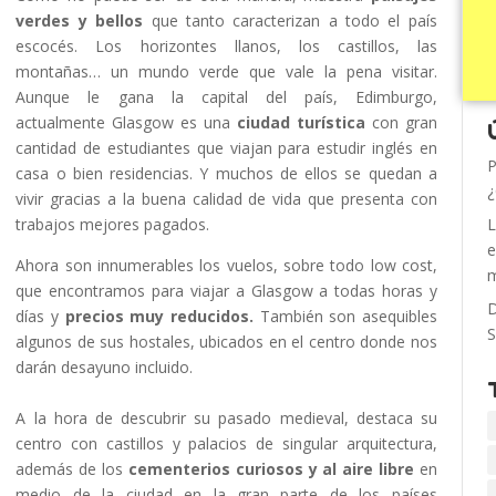
verdes y bellos
que tanto caracterizan a todo el país
escocés. Los horizontes llanos, los castillos, las
montañas… un mundo verde que vale la pena visitar.
Aunque le gana la capital del país, Edimburgo,
actualmente Glasgow es una
ciudad turística
con gran
cantidad de estudiantes que viajan para estudir inglés en
P
casa o bien residencias. Y muchos de ellos se quedan a
¿
vivir gracias a la buena calidad de vida que presenta con
trabajos mejores pagados.
L
e
Ahora son innumerables los vuelos, sobre todo low cost,
m
que encontramos para viajar a Glasgow a todas horas y
D
días y
precios muy reducidos.
También son asequibles
S
algunos de sus hostales, ubicados en el centro donde nos
darán desayuno incluido.
A la hora de descubrir su pasado medieval, destaca su
centro con castillos y palacios de singular arquitectura,
además de los
cementerios curiosos y al aire libre
en
medio de la ciudad en la gran parte de los países