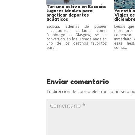
Turismo activo en Escocia:
lugares ideales para
Ya está a
practicar deportes
Viajes e
acúaticos
diciembr
Escocia, además de poseer
Desde que
encantadoras ciudades como
diciembre,
Edimburgo o Glasgow, se ha
comenza
convertido en los últimos años en
inmediato 
uno de los destinos favoritos
esas fiest
para...
como...
Enviar comentario
Tu dirección de correo electrónico no será pu