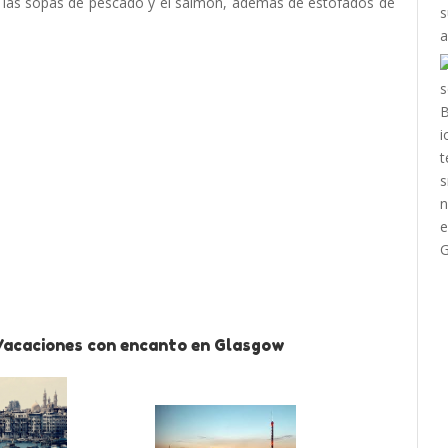
 las sopas de pescado y el salmón, además de estofados de
s
a
 Vacaciones con encanto en Glasgow