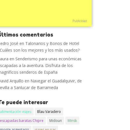
Publicidad
Últimos comentarios
edro José
en
Talonarios y Bonos de Hotel
Cuáles son los mejores y los más usados?
aura
en
Senderismo para unas económicas
scapadas a la aventura. Disfruta de los
agníficos senderos de España
avid Arquillo
en
Navegar el Guadalquivir, de
evilla a Sanlucar de Barrameda
Te puede interesar
alimentación viajes
Blau Varadero
escapadas baratas Chipre
Midoun
Minsk
monte argentario
viajes en par