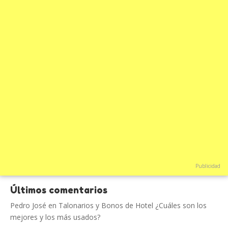
Publicidad
Últimos comentarios
Pedro José
en
Talonarios y Bonos de Hotel ¿Cuáles son los
mejores y los más usados?