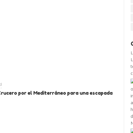
L
L
t
c
ad
Crucero por el Mediterráneo para una escapada