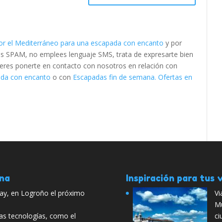
or el Mediterráneo para una escapada con encanto
y por
as SPAM, no emplees lenguaje SMS, trata de expresarte bien
quieres ponerte en contacto con nosotros en relación con
ada con encanto
o con
Escapadas fin de semana. Ofertas en
ana
Inspiración para tus v
ay, en Logroño el próximo
Vi
Mu
vas tecnologías, como el
ci