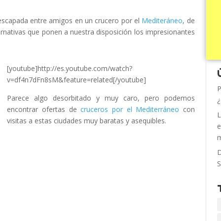
escapada entre amigos en un crucero por el
Mediteráneo
, de
ternativas que ponen a nuestra disposición los impresionantes
[youtube]http://es.youtube.com/watch?
v=df4n7dFn8sM&feature=related[/youtube]
P
Parece algo desorbitado y muy caro, pero podemos
¿
encontrar ofertas de
cruceros por el Mediterráneo
con
L
visitas a estas ciudades muy baratas y asequibles.
e
m
D
S