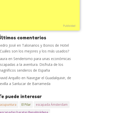
Publicidad
Últimos comentarios
edro José
en
Talonarios y Bonos de Hotel
Cuáles son los mejores y los más usados?
aura
en
Senderismo para unas económicas
scapadas a la aventura. Disfruta de los
agníficos senderos de España
avid Arquillo
en
Navegar el Guadalquivir, de
evilla a Sanlucar de Barrameda
Te puede interesar
acupuntura
El Pilar
escapada Ámsterdam
escapadas baratas Benalmádena