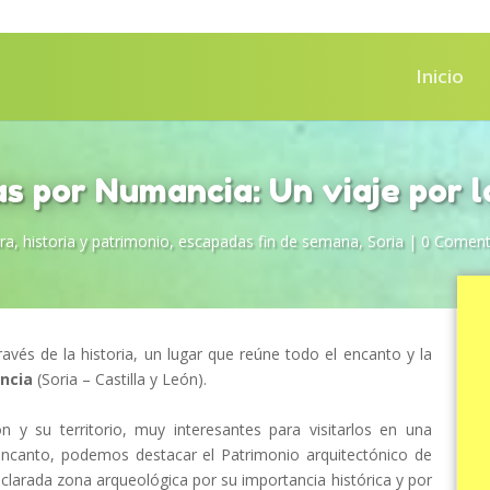
Inicio
s por Numancia: Un viaje por la
ra, historia y patrimonio
,
escapadas fin de semana
,
Soria
|
0 Coment
avés de la historia, un lugar que reúne todo el encanto y la
ncia
(Soria – Castilla y León).
n y su territorio, muy interesantes para visitarlos en una
encanto, podemos destacar el Patrimonio arquitectónico de
eclarada zona arqueológica por su importancia histórica y por