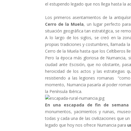
el estupendo legado que nos llega hasta la act
Los primeros asentamientos de la antiquísi
Cerro de la Muela
, un lugar perfecto para
situación geográfica tan estratégica, se rem
A lo largo de los siglos, se creó en la zo
propias tradiciones y costumbres, llamada la
Cerro de la Muela hasta que los Celtíberos lleg
Pero la época más gloriosa de Numancia, si
ciudad ante Escisión, que no obstante, pasar
heroicidad de los actos y las estrategias 
resistiendo a las legiones romanas “como s
momento, Numancia pasaría al poder romano,
la Península Ibérica.
En una escapada de fin de semana
monumentos, yacimientos y ruinas, museos y 
todas y cada una de las civilizaciones que un 
legado que hoy nos ofrece Numancia para
u