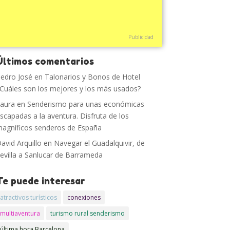
Publicidad
Últimos comentarios
edro José
en
Talonarios y Bonos de Hotel
Cuáles son los mejores y los más usados?
aura
en
Senderismo para unas económicas
scapadas a la aventura. Disfruta de los
agníficos senderos de España
avid Arquillo
en
Navegar el Guadalquivir, de
evilla a Sanlucar de Barrameda
Te puede interesar
atractivos turísticos
conexiones
multiaventura
turismo rural senderismo
última hora Barcelona