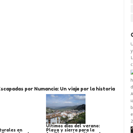
U
y
L
c
scapadas por Numancia: Un viaje por la historia
Ultimos días del verano:
turales en
Playa y sierra para la