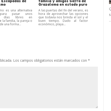
. Escapadas de
familia y amigos Sierra de
smo
Grazalema en estado puro
Q
ismo es una alternativa
A las puertas del fin del verano, es
 para pasar unos
hora de aprovechar las opciones
s
os días libres en
que todavía nos brinda el sol y el
la familia, la pareja o
buen tiempo. Dado al factor
de una forma...
económico, playa...
blicada.
Los campos obligatorios están marcados con
*