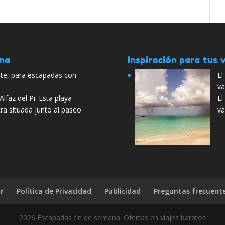
ana
Inspiración para tus v
nte, para escapadas con
El
va
 Alfaz del Pi. Esta playa
El
tra situada junto al paseo
va
r
Política de Privacidad
Publicidad
Preguntas frecuent
2026 Escapadas fin de semana. Ofertas en viajes baratos