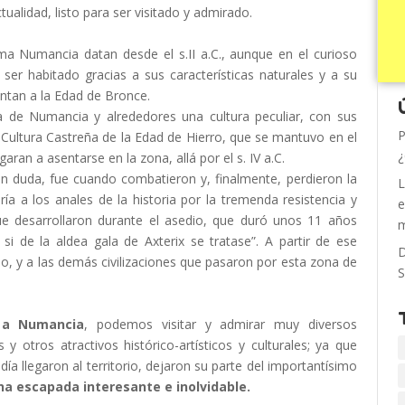
ualidad, listo para ser visitado y admirado.
ma Numancia datan desde el s.II a.C., aunque en el curioso
 ser habitado gracias a sus características naturales y a su
ontan a la Edad de Bronce.
na de Numancia y alrededores una cultura peculiar, con sus
P
 Cultura Castreña de la Edad de Hierro, que se mantuvo en el
¿
aran a asentarse en la zona, allá por el s. IV a.C.
n duda, fue cuando combatieron y, finalmente, perdieron la
L
ía a los anales de la historia por la tremenda resistencia y
e
que desarrollaron durante el asedio, que duró unos 11 años
m
i de la aldea gala de Axterix se tratase”. A partir de ese
D
 y a las demás civilizaciones que pasaron por esta zona de
S
 a Numancia
, podemos visitar y admirar muy diversos
otros atractivos histórico-artísticos y culturales; ya que
día llegaron al territorio, dejaron su parte del importantísimo
na escapada interesante e inolvidable.