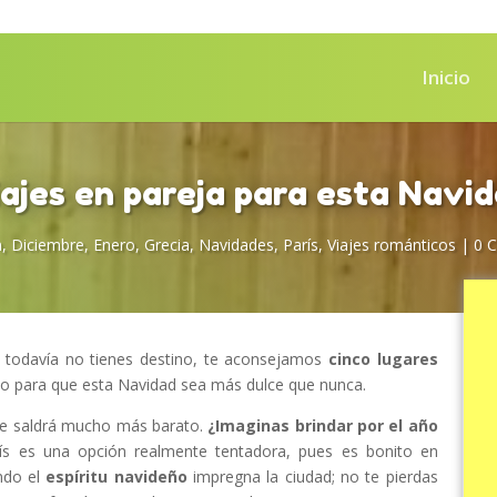
Inicio
ajes en pareja para esta Navi
m
,
Diciembre
,
Enero
,
Grecia
,
Navidades
,
París
,
Viajes románticos
|
0 
i todavía no tienes destino, te aconsejamos
cinco lugares
mo para que esta Navidad sea más dulce que nunca.
 te saldrá mucho más barato.
¿Imaginas brindar por el año
s es una opción realmente tentadora, pues es bonito en
ndo el
espíritu navideño
impregna la ciudad; no te pierdas