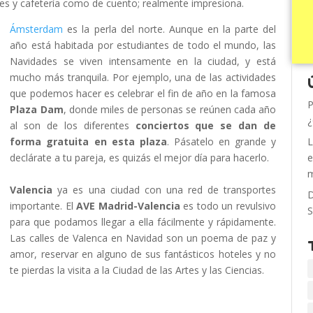
antes y cafetería como de cuento; realmente impresiona.
Ámsterdam
es la perla del norte. Aunque en la parte del
año está habitada por estudiantes de todo el mundo, las
Navidades se viven intensamente en la ciudad, y está
mucho más tranquila. Por ejemplo, una de las actividades
que podemos hacer es celebrar el fin de año en la famosa
P
Plaza Dam
, donde miles de personas se reúnen cada año
¿
al son de los diferentes
conciertos que se dan de
forma gratuita en esta plaza
. Pásatelo en grande y
L
declárate a tu pareja, es quizás el mejor día para hacerlo.
e
m
Valencia
ya es una ciudad con una red de transportes
D
importante. El
AVE Madrid-Valencia
es todo un revulsivo
S
para que podamos llegar a ella fácilmente y rápidamente.
Las calles de Valenca en Navidad son un poema de paz y
amor, reservar en alguno de sus fantásticos hoteles y no
te pierdas la visita a la Ciudad de las Artes y las Ciencias.