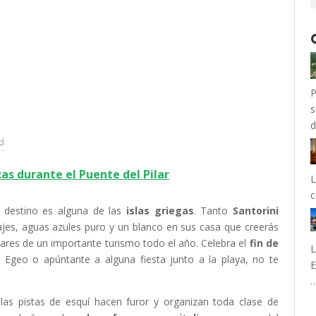
P
s
ad
cas durante el Puente del Pilar
L
c
r destino es alguna de las
islas griegas
. Tanto
Santorini
jes, aguas azules puro y un blanco en sus casa que creerás
ugares de un importante turismo todo el año. Celebra el
fin de
L
Egeo o apúntante a alguna fiesta junto a la playa, no te
E
y las pistas de esquí hacen furor y organizan toda clase de