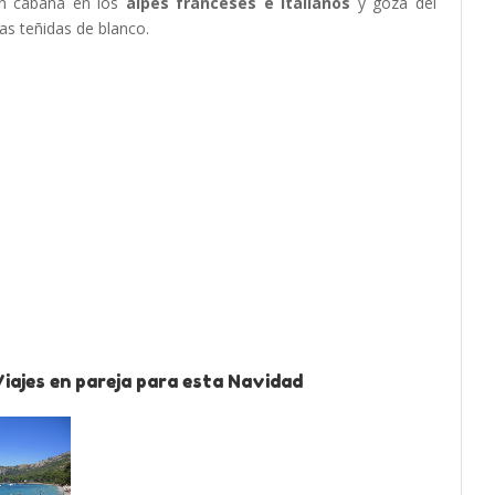
 un cabaña en los
alpes franceses e italianos
y goza del
as teñidas de blanco.
iajes en pareja para esta Navidad