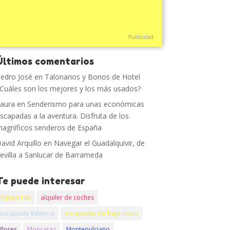
Publicidad
Últimos comentarios
edro José
en
Talonarios y Bonos de Hotel
Cuáles son los mejores y los más usados?
aura
en
Senderismo para unas económicas
scapadas a la aventura. Disfruta de los
agníficos senderos de España
avid Arquillo
en
Navegar el Guadalquivir, de
evilla a Sanlucar de Barrameda
Te puede interesar
Alpujarras
alquiler de coches
escapada Valencia
escapadas de bajo costo
flores
Monçaraz
Montepulciano