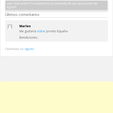
Leer más sobre Ya estamos en la antesala de las vacaciones de
agosto
Últimos comentarios
Marlen
Me gustaría
visitar
pronto España-
Bendiciones.
Clasificado en:
Agosto