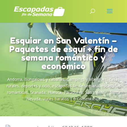
Esquiar en San Valentín –
Paquetes de esquí + fin de
semana romántico y
económico
Andorra
,
Bungalows y cabañas
,
Campings y albergues
,
casas
rurales
,
deportes y ocio
,
escapadas fin de semana
,
escapadas
románticas
,
Granada
,
Huesca
,
Paradores
,
San Valentín
,
Sierra
Nevada
,
Viajes baratos
|
0 Comentarios