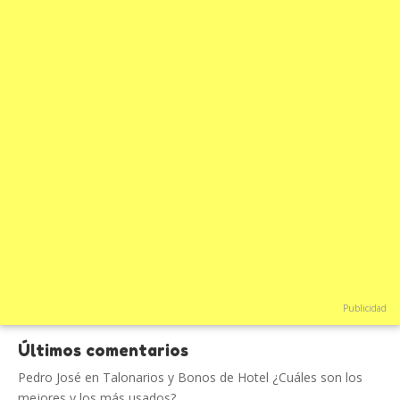
Publicidad
Últimos comentarios
Pedro José
en
Talonarios y Bonos de Hotel ¿Cuáles son los
mejores y los más usados?