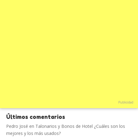
Publicidad
Últimos comentarios
Pedro José
en
Talonarios y Bonos de Hotel ¿Cuáles son los
mejores y los más usados?