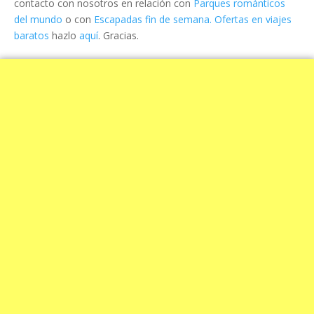
contacto con nosotros en relación con
Parques románticos
del mundo
o con
Escapadas fin de semana. Ofertas en viajes
baratos
hazlo
aquí
. Gracias.