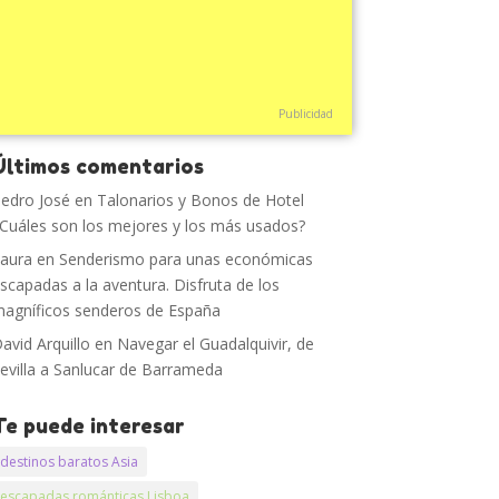
Publicidad
Últimos comentarios
edro José
en
Talonarios y Bonos de Hotel
Cuáles son los mejores y los más usados?
aura
en
Senderismo para unas económicas
scapadas a la aventura. Disfruta de los
agníficos senderos de España
avid Arquillo
en
Navegar el Guadalquivir, de
evilla a Sanlucar de Barrameda
Te puede interesar
destinos baratos Asia
escapadas románticas Lisboa