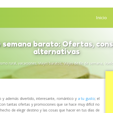
Inicio
e semana barato: Ofertas, cons
alternativas
rismo rural
,
vacaciones
,
Viajes baratos
,
Viajes de fin de semana
,
Vuel
o y además divertido, interesante, romántico y
a tu gusto
; el
 con tantas ofertas y promociones que se hace muy difícil no
 hecho de elegir destino y las cosas que hacer en tus días de