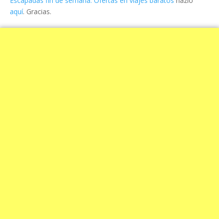
Escapadas fin de semana. Ofertas en viajes baratos
hazlo
aquí
. Gracias.