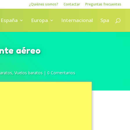
¿Quiénes somos?
Contactar
Preguntas frecuentes
España
Europa
Internacional
Spa
ente aéreo
baratos
,
Vuelos baratos
|
0 Comentarios