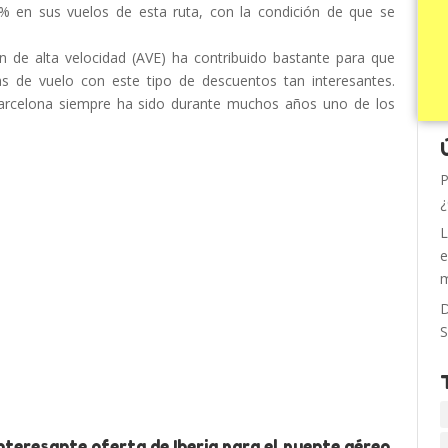
% en sus vuelos de esta ruta, con la condición de que se
 de alta velocidad (AVE) ha contribuido bastante para que
as de vuelo con este tipo de descuentos tan interesantes.
arcelona siempre ha sido durante muchos años uno de los
P
¿
L
e
m
D
S
nteresante oferta de Iberia para el puente aéreo