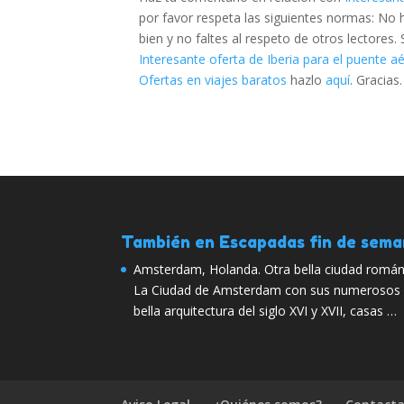
por favor respeta las siguientes normas: No
bien y no faltes al respeto de otros lectores
Interesante oferta de Iberia para el puente 
Ofertas en viajes baratos
hazlo
aquí
. Gracias.
También en Escapadas fin de sem
Amsterdam, Holanda. Otra bella ciudad román
La Ciudad de Amsterdam con sus numerosos c
bella arquitectura del siglo XVI y XVII, casas …