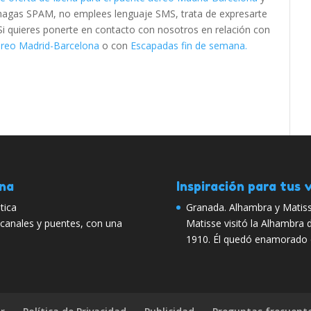
 hagas SPAM, no emplees lenguaje SMS, trata de expresarte
. Si quieres ponerte en contacto con nosotros en relación con
aéreo Madrid-Barcelona
o con
Escapadas fin de semana.
ana
Inspiración para tus v
tica
Granada. Alhambra y Matiss
anales y puentes, con una
Matisse visitó la Alhambra 
1910. Él quedó enamorado 