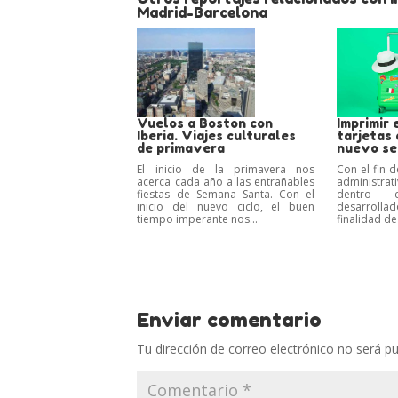
Madrid-Barcelona
Vuelos a Boston con
Imprimir 
Iberia. Viajes culturales
tarjetas 
de primavera
nuevo ser
El inicio de la primavera nos
Con el fin d
acerca cada año a las entrañables
administrat
fiestas de Semana Santa. Con el
dentro 
inicio del nuevo ciclo, el buen
desarroll
tiempo imperante nos...
finalidad de 
Enviar comentario
Tu dirección de correo electrónico no será pu