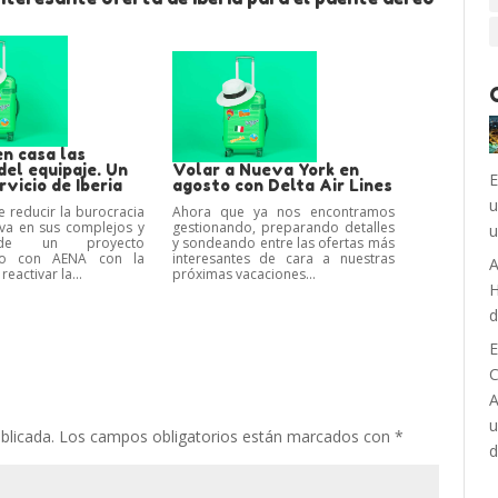
en casa las
del equipaje. Un
Volar a Nueva York en
E
vicio de Iberia
agosto con Delta Air Lines
u
e reducir la burocracia
Ahora que ya nos encontramos
iva en sus complejos y
gestionando, preparando detalles
u
de un proyecto
y sondeando entre las ofertas más
ado con AENA con la
interesantes de cara a nuestras
A
reactivar la...
próximas vacaciones...
H
d
E
C
A
u
blicada.
Los campos obligatorios están marcados con
*