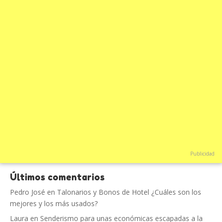
Publicidad
Últimos comentarios
Pedro José
en
Talonarios y Bonos de Hotel ¿Cuáles son los
mejores y los más usados?
Laura
en
Senderismo para unas económicas escapadas a la