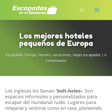
Los mejores hoteles
pequeños de Europa
Escapadas
,
Europa
,
Hoteles
,
vacaciones
,
Viajes escapadas
|
0
Comentarios
Los ingleses los llaman “
bolt-holes
«. Son
espacios informales y personalizados para
escapar del mundanal ruido. Lugares para
relajarse y sentirse como en casa, planeando