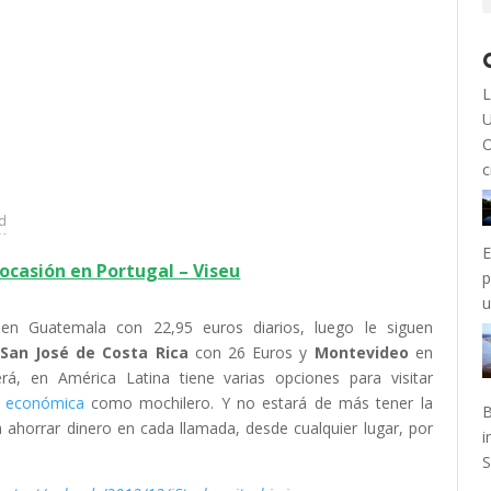
L
U
O
c
ad
E
ocasión en Portugal – Viseu
p
n Guatemala con 22,95 euros diarios, luego le siguen
San José de Costa Rica
con 26 Euros y
Montevideo
en
, en América Latina tiene varias opciones para visitar
n económica
como mochilero. Y no estará de más tener la
B
a ahorrar dinero en cada llamada, desde cualquier lugar, por
i
S