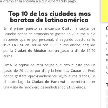
ta y también la entrada a algún espectáculo pago.
Top 10 de las ciudades mas
baratas de latinoamérica
En el primer puesto se encuentra
Quito
, la capital de
Ecuador donde en promedio se gastan 15,70 euros al día
P
(recuerde que es por persona), el segundo puesto se lo
¿
lleva
La Paz
en Bolivia con 16,65 euros diarios, seguido
L
por la
Ciudad de México
con un gasto al día de 16,70
e
euros.
m
Lima
, la capital de Perú ocupa el cuarto puesto con un
D
gasto de 20 euros por día y la hermosa
Cuzco
en Perú
S
donde gastará aproximadamente 20,25 euros diarios. En
el sexto lugar la
Ciudad de Panamá
le permitirá hacer
una visita de mochilero desembolsando 21,55 euros.