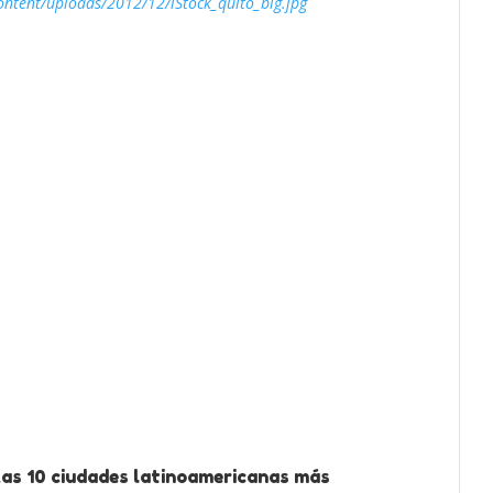
ntent/uploads/2012/12/iStock_quito_big.jpg
Las 10 ciudades latinoamericanas más