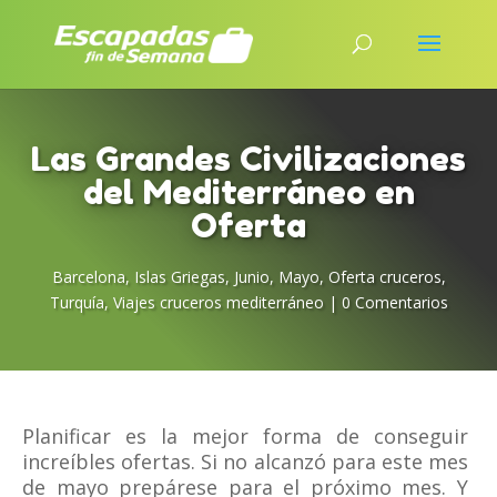
Las Grandes Civilizaciones
del Mediterráneo en
Oferta
Barcelona
,
Islas Griegas
,
Junio
,
Mayo
,
Oferta cruceros
,
Turquía
,
Viajes cruceros mediterráneo
|
0 Comentarios
Planificar es la mejor forma de conseguir
increíbles ofertas. Si no alcanzó para este mes
de mayo prepárese para el próximo mes. Y