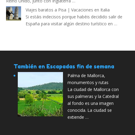
Reino Unido, junto con Inglaterra …
Viajes baratos a Pisa | Vacaciones en Italia
Si estáis indecisos porque habéis decidido salir de
España para visitar algún destino turístico en …
También en Escapadas fin de semana
Palma de Mallorca,
monumentos y rutas
La ciudad de Mallorca con
sus palmeras y la Catedral
al fondo es una imagen
conocida. La ciudad se
extiende …