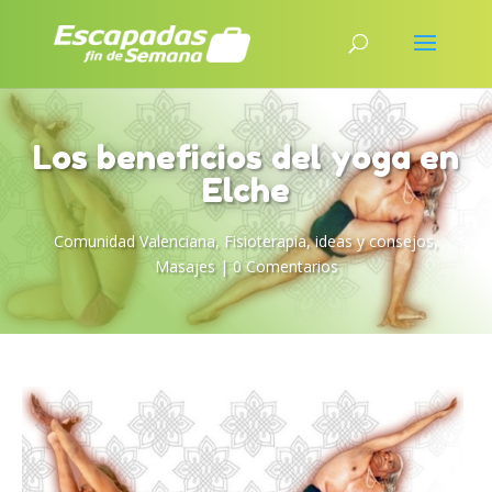
Los beneficios del yoga en
Elche
Comunidad Valenciana
,
Fisioterapia
,
ideas y consejos
,
Masajes
|
0 Comentarios