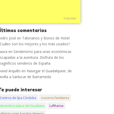
Publicidad
Últimos comentarios
edro José
en
Talonarios y Bonos de Hotel
Cuáles son los mejores y los más usados?
aura
en
Senderismo para unas económicas
scapadas a la aventura. Disfruta de los
agníficos senderos de España
avid Arquillo
en
Navegar el Guadalquivir, de
evilla a Sanlucar de Barrameda
Te puede interesar
Centros de Spa Córdoba
cruceros familiares
desembocadura del Guadiana
Lufthansa
ofertas viajes baratos Venecia