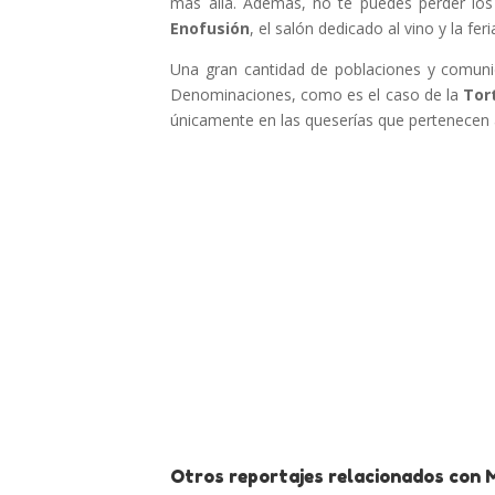
mas allá. Además, no te puedes perder los
Enofusión
, el salón dedicado al vino y la f
Una gran cantidad de poblaciones y comun
Denominaciones, como es el caso de la
Tort
únicamente en las queserías que pertenecen
Otros reportajes relacionados con M