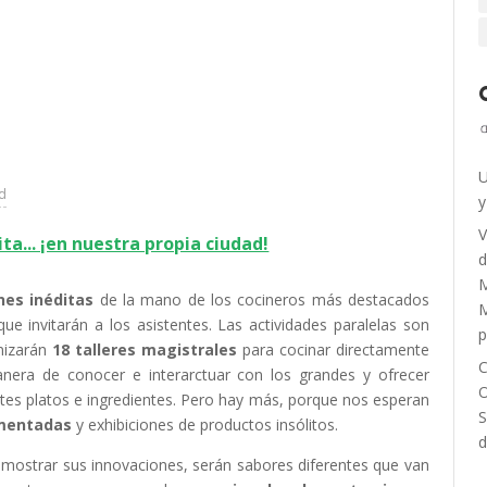
U
ad
y
V
ta... ¡en nuestra propia ciudad!
M
nes inéditas
de la mano de los cocineros más destacados
M
e invitarán a los asistentes. Las actividades paralelas son
p
nizarán
18 talleres magistrales
para cocinar directamente
C
nera de conocer e interarctuar con los grandes y ofrecer
O
ntes platos e ingredientes. Pero hay más, porque nos esperan
S
omentadas
y exhibiciones de productos insólitos.
d
 mostrar sus innovaciones, serán sabores diferentes que van