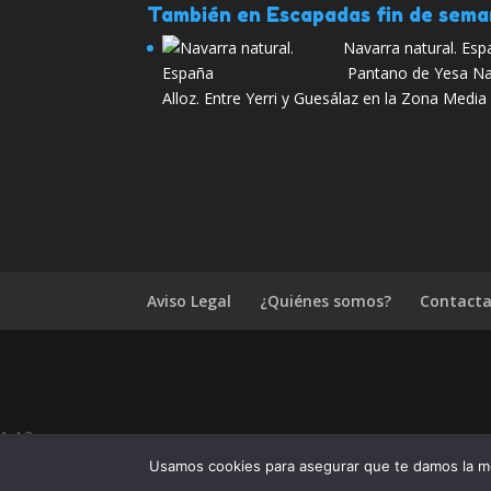
También en Escapadas fin de sem
Navarra natural. Es
Pantano de Yesa Nav
Alloz. Entre Yerri y Guesálaz en la Zona Medi
Aviso Legal
¿Quiénes somos?
Contacta
1.4.2
¿Te ha gustado Madrid Fusión, la 
Usamos cookies para asegurar que te damos la me