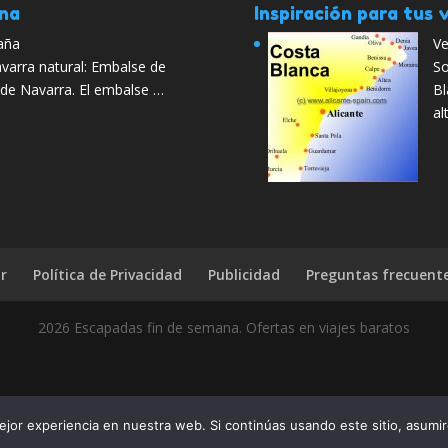
ana
Inspiración para tus v
paña
Ve
arra natural: Embalse de
So
a de Navarra. El embalse …
Bl
al
r
Política de Privacidad
Publicidad
Preguntas frecuent
2026 Escapadas fin de semana. Ofertas en viajes baratos
revolución de la gastronomía? Pues díselo a tus amigos, compártelo 
jor experiencia en nuestra web. Si continúas usando este sitio, asumi
todo el mun