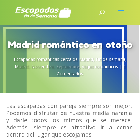
Madrid romántico en otoño
Escapadas románticas cerca de Madrid
,
Fin de semana
,
Madrid
,
Noviembre
,
Septiembre
,
Viajes románticos
|
0
Comentarios
Las escapadas con pareja siempre son mejor.
Podemos disfrutar de nuestra media naranja
y darle todos los mimos que se merece.
Además, siempre es atractivo ir a cenar
dentro del lugar que escojamos.