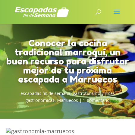
Conocer la cocina
tradicional marroquí, un
buen recurso para disfrutar
mejor de tu próxima
escapada a Marruecos
escapadas fin de semana
,
gastroturismo y rutas
gastronómicas
,
Marruecos
|
1 Comentario