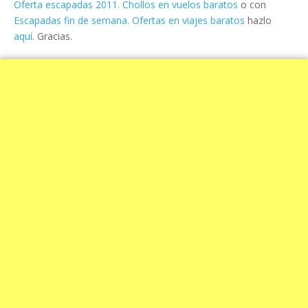
Oferta escapadas 2011. Chollos en vuelos baratos
o con
Escapadas fin de semana. Ofertas en viajes baratos
hazlo
aquí
. Gracias.