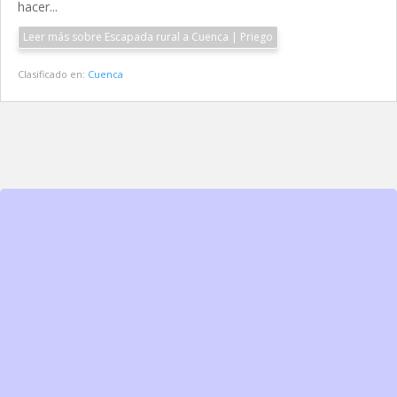
hacer...
Leer más sobre Escapada rural a Cuenca | Priego
Clasificado en:
Cuenca