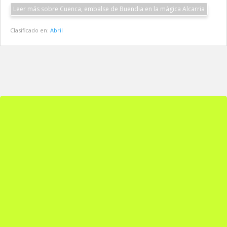
Leer más sobre Cuenca, embalse de Buendia en la mágica Alcarria
Clasificado en:
Abril