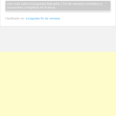
Leer más sobre Escapadas Marsella | Fin de semana romántico y
vacaciones completas en Francia
Clasificado en:
escapadas fin de semana