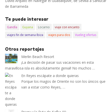
David Arquillo
en
Navegar el Guadalquivir, de Sevilla a Sanlucar
de Barrameda
Te puede interesar
Gandía
Guyana
Locarno
viaje con encanto
viajes fin de semana Ibiza
viajes para dos
Vueling ofertas
Otros reportajes
Merlin Beach Resort
¡La decisión de pasar sus vacaciones en esta
maravillosa isla es absolutamente genial! No muchos …
En Reyes escápate a donde quieras
Porque los magos de Oriente no son los únicos que
van a estar como Reyes, …
Praga y la Ruta de Kafka (II)