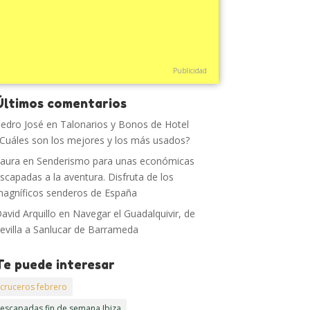
Publicidad
Últimos comentarios
edro José
en
Talonarios y Bonos de Hotel
Cuáles son los mejores y los más usados?
aura
en
Senderismo para unas económicas
scapadas a la aventura. Disfruta de los
agníficos senderos de España
avid Arquillo
en
Navegar el Guadalquivir, de
evilla a Sanlucar de Barrameda
Te puede interesar
cruceros febrero
escapadas fin de semana Ibiza