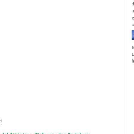
e
E
f
ad