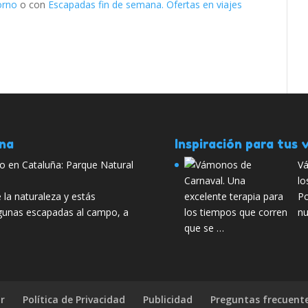
orno
o con
Escapadas fin de semana. Ofertas en viajes
ana
Inspiración para tus v
o en Cataluña: Parque Natural
Vá
lo
 la naturaleza y estás
Po
lgunas escapadas al campo, a
nu
que se …
r
Política de Privacidad
Publicidad
Preguntas frecuent