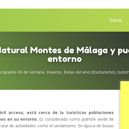
Inicio
atural Montes de Málaga y pu
entorno
scapadas fin de semana
,
Invierno
,
Rutas del vino (Enoturismo)
,
turism
il acceso, está cerca de la turísticas poblaciones
nos en su entorno.
Es considerado como pulmón verde de
frutar de actividades como el senderismo. En época de lluvias