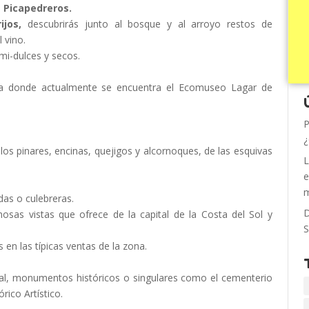
e
Picapedreros.
ijos,
descubrirás junto al bosque y al arroyo restos de
 vino.
mi-dulces y secos.
ra donde actualmente se encuentra el Ecomuseo Lagar de
P
¿
los pinares, encinas, quejigos y alcornoques, de las esquivas
L
e
m
das o culebreras.
D
osas vistas que ofrece de la capital de la Costa del Sol y
S
 en las típicas ventas de la zona.
nal, monumentos históricos o singulares como el cementerio
ico Artístico.