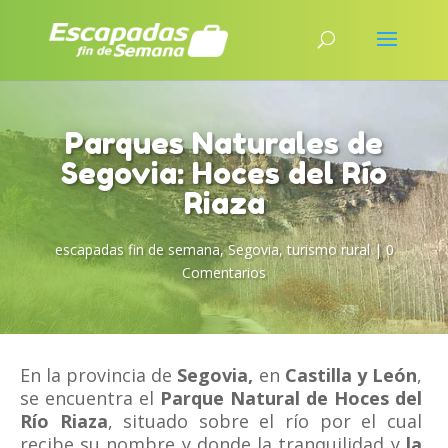
Parques Naturales de
Segovia: Hoces del Río
Riaza
escapadas fin de semana
,
Segovia
,
turismo rural
|
0
Comentarios
En la provincia de
Segovia,
en
Castilla y León
,
se encuentra el
Parque Natural de Hoces del
Río Riaza
, situado sobre el río por el cual
recibe su nombre y donde la tranquilidad y
la