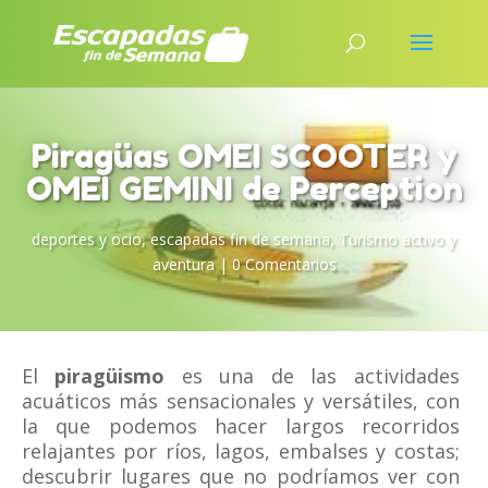
Piragüas OMEI SCOOTER y
OMEI GEMINI de Perception
deportes y ocio
,
escapadas fin de semana
,
Turismo activo y
aventura
|
0 Comentarios
El
piragüismo
es una de las actividades
acuáticos más sensacionales y versátiles, con
la que podemos hacer largos recorridos
relajantes por ríos, lagos, embalses y costas;
descubrir lugares que no podríamos ver con