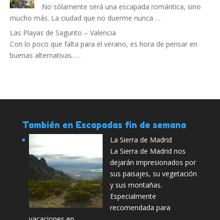
No sólamente será una escapada romántica, sino
mucho más. La ciudad que no duerme nunca …
Las Playas de Sagunto – Valencia
Con lo poco que falta para el verano, es hora de pensar en
buenas alternativas. …
También en Escapadas fin de semana
La Sierra de Madrid
La Sierra de Madrid nos
dejarán impresionados por
sus paisajes, su vegetación
y sus montañas.
Especialmente
recomendada para
vacaciones en …