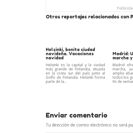
Publicid
Otros reportajes relacionados con P
Helsinki, bonita ciudad
navideña. Vacaciones
Madrid: U
navidad
marcha y
Helsinki es la capital y la ciudad
Madrid ofr
más grande de Finlandia, situada
marcha, ju
en la costa sur del país junto al
amplio aba
Golfo de Finlandia. Helsinki forma
todos los gu
parte de la...
fin de seman
Enviar comentario
Tu dirección de correo electrónico no será pu