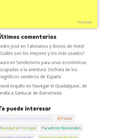
Publicidad
Últimos comentarios
edro José
en
Talonarios y Bonos de Hotel
Cuáles son los mejores y los más usados?
aura
en
Senderismo para unas económicas
scapadas a la aventura. Disfruta de los
agníficos senderos de España
avid Arquillo
en
Navegar el Guadalquivir, de
evilla a Sanlucar de Barrameda
Te puede interesar
costa a una hora por autovia.
El Paular
Navidad en Portugal
Paradores Nacionales
puertos españoles
Semana Santa Euskadi