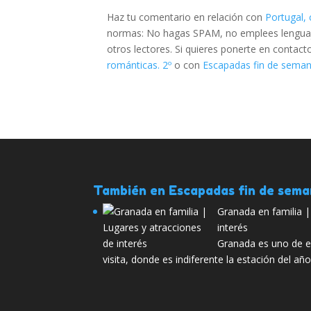
Haz tu comentario en relación con
Portugal,
normas: No hagas SPAM, no emplees lenguaje 
otros lectores. Si quieres ponerte en contac
románticas. 2º
o con
Escapadas fin de semana
También en Escapadas fin de sem
Granada en familia |
interés
Granada es uno de e
visita, donde es indiferente la estación del añ