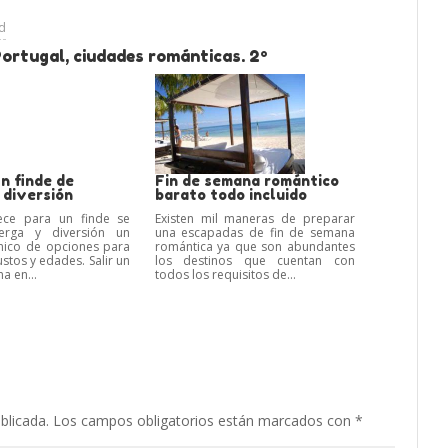
ad
ortugal, ciudades románticas. 2º
n finde de
Fin de semana romántico
 diversión
barato todo incluido
ece para un finde se
Existen mil maneras de preparar
erga y diversión un
una escapadas de fin de semana
nico de opciones para
romántica ya que son abundantes
stos y edades. Salir un
los destinos que cuentan con
a en...
todos los requisitos de...
blicada.
Los campos obligatorios están marcados con
*