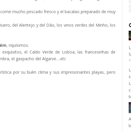
se come mucho pescado fresco y el bacalao preparado de muy
 Duero, del Alentejo y del Dão, los vinos verdes del Minho, los
lém
, riquísimos.
L
 exquisitos, el Caldo Verde de Lisboa, las francesinhas de
S
imbra, el gaspacho del Algarve….etc
"
L
urística por su buén clima y sus impresionantes playas, pero
s
L
c
t
A
l