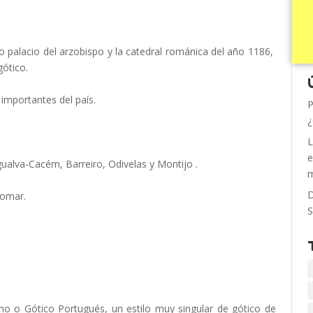
uo palacio del arzobispo y la catedral románica del año 1186,
gótico.
 importantes del país.
P
¿
L
e
ualva-Cacém, Barreiro, Odivelas y Montijo .
m
D
domar.
S
no o Gótico Portugués, un estilo muy singular de gótico de