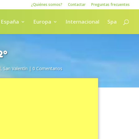
¿Quiénes somos?
Contactar
Preguntas frecuentes
España
Europa
Internacional
Spa
2º
l
,
San Valentín
|
0 Comentarios