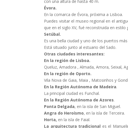
con una altura de hasta 40 m.
Évora.
En la comarca de Évora, próxima a Lisboa.
Puedes visitar el museo regional en el antig
que en el siglo XV, fué reconstruida en estilo 
Setúbal.
Es una bella ciudad y uno de los puertos más
Está situado junto al estuario del Sado.
Otras ciudades interesantes:
En la región de Lisboa.
Queluz, Amadora , Almada, Amora, Seixal, Ag
En la región de Oporto.
Vila Nova de Gaia, Maia , Matosinhos y Gon
En la Región Autónoma de Madeira
.
La principal ciudad es Funchal.
En la Región Autónoma de Azores
.
Ponta Delgada
, en la isla de San Miguel.
Angra do Heroísmo
, en la isla de Terceira.
Horta,
en la isla de Faial.
La arquitectura tradicional
es el Manueli