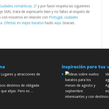
 ciudades románticas. 2º
y por favor respeta las siguientes
SMS, trata de expresarte bien y no faltes al respeto de
to con nosotros en relación con
Portugal, ciudades
. Ofertas en viajes baratos
hazlo
aquí
. Gracias.
ana
Inspiración para tus v
 Lugares y atracciones de
Id
ag
sos destinos de obligada
Ag
o que elijas. Pero es …
es
interesantes y con destino