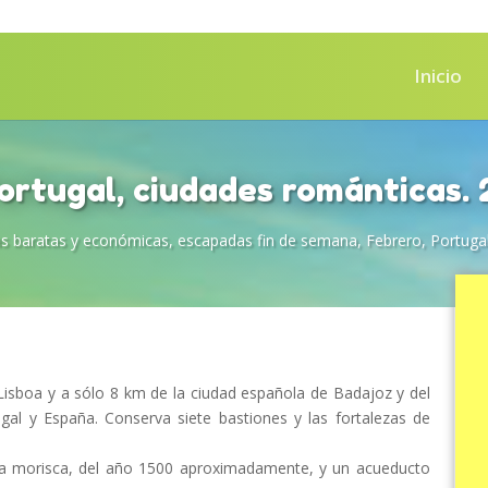
Inicio
ortugal, ciudades románticas. 
s baratas y económicas
,
escapadas fin de semana
,
Febrero
,
Portuga
isboa y a sólo 8 km de la ciudad española de Badajoz y del
gal y España. Conserva siete bastiones y las fortalezas de
encia morisca, del año 1500 aproximadamente, y un acueducto