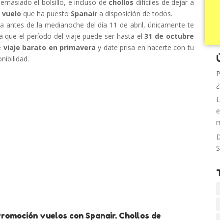
emasiado el bolsillo, e incluso de
chollos
difíciles de dejar a
 vuelo
que ha puesto
Spanair
a disposición de todos.
lta antes de la medianoche del día 11 de abril, únicamente te
a que el período del viaje puede ser hasta el
31 de octubre
e
viaje barato en primavera
y date prisa en hacerte con tu
nibilidad.
P
¿
L
e
m
D
S
Promoción vuelos con Spanair. Chollos de