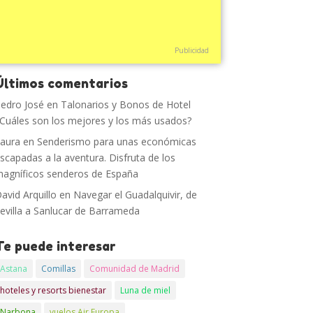
Publicidad
Últimos comentarios
edro José
en
Talonarios y Bonos de Hotel
Cuáles son los mejores y los más usados?
aura
en
Senderismo para unas económicas
scapadas a la aventura. Disfruta de los
agníficos senderos de España
avid Arquillo
en
Navegar el Guadalquivir, de
evilla a Sanlucar de Barrameda
Te puede interesar
Astana
Comillas
Comunidad de Madrid
hoteles y resorts bienestar
Luna de miel
Narbona
vuelos Air Europa