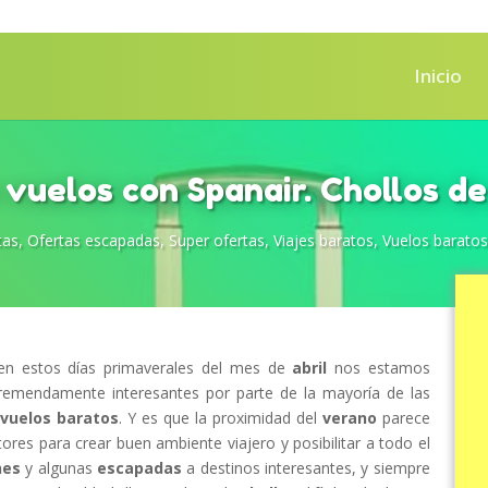
Inicio
vuelos con Spanair. Chollos d
tas
,
Ofertas escapadas
,
Super ofertas
,
Viajes baratos
,
Vuelos baratos
n estos días primaverales del mes de
abril
nos estamos
remendamente interesantes por parte de la mayoría de las
 vuelos baratos
. Y es que la proximidad del
verano
parece
res para crear buen ambiente viajero y posibilitar a todo el
nes
y algunas
escapadas
a destinos interesantes, y siempre