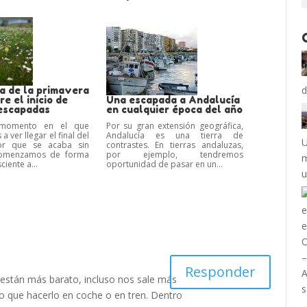
d
a de la primavera
re el inicio de
Una escapada a Andalucía
escapadas
en cualquier época del año
momento en el que
Por su gran extensión geográfica,
ver llegar el final del
Andalucía es una tierra de
U
or que se acaba sin
contrastes. En tierras andaluzas,
comenzamos de forma
por ejemplo, tendremos
m
ciente a...
oportunidad de pasar en un...
u
Responder
 están más barato, incluso nos sale más
tio que hacerlo en coche o en tren. Dentro