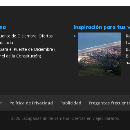
ana
Inspiración para tus v
Puente de Diciembre. Ofertas
Re
dalucía
La
para el Puente de Diciembre (
Bu
 el de la Constitución) …
Bi
ha
r
Política de Privacidad
Publicidad
Preguntas frecuent
2026 Escapadas fin de semana. Ofertas en viajes baratos