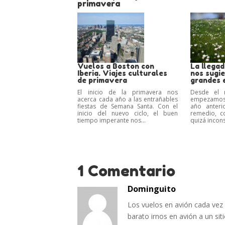
primavera
Vuelos a Boston con
La llegad
Iberia. Viajes culturales
nos sugie
de primavera
grandes 
El inicio de la primavera nos
Desde el 
acerca cada año a las entrañables
empezamos a 
fiestas de Semana Santa. Con el
año anteri
inicio del nuevo ciclo, el buen
remedio, 
tiempo imperante nos...
quizá incons
1 Comentario
Dominguito
Los vuelos en avión cada vez
barato irnos en avión a un si