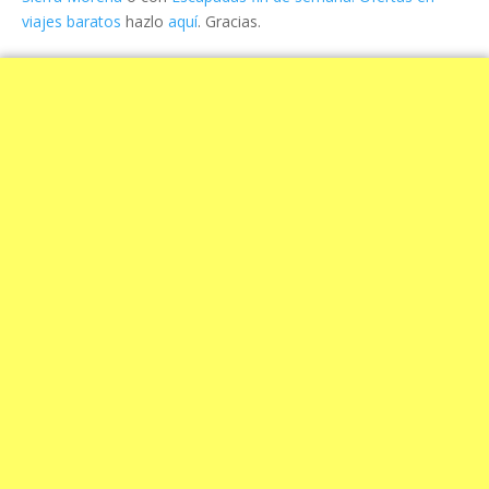
viajes baratos
hazlo
aquí
. Gracias.