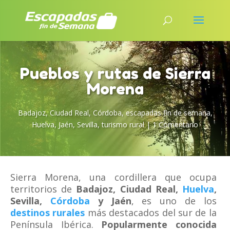
Pueblos y rutas de Sierra
Morena
Badajoz
,
Ciudad Real
,
Córdoba
,
escapadas fin de semana
,
Huelva
,
Jaén
,
Sevilla
,
turismo rural
|
1 Comentario
Sierra Morena, una cordillera que ocupa
territorios de
Badajoz, Ciudad Real,
Huelva
,
Sevilla,
Córdoba
y Jaén
, es uno de los
destinos rurales
más destacados del sur de la
Península Ibérica.
Popularmente conocida