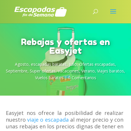
Rebajas y ofertas en
Easyjet
Agosto
,
escapadas baratas
,
Julio
,
Ofertas escapadas
,
Septiembre
,
Super ofertas
,
vacaciones
,
Verano
,
Viajes baratos
,
Vuelos baratos
|
0 Comentarios
Easyjet nos ofrece la posibilidad de realizar
nuestro
viaje o escapada
al mejor precio y con
unas rebajas en los precios dignas de tener en