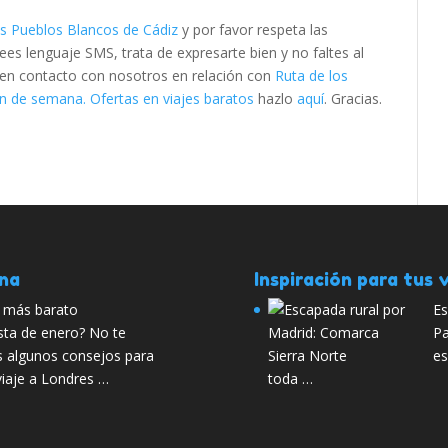
os Pueblos Blancos de Cádiz
y por favor respeta las
s lenguaje SMS, trata de expresarte bien y no faltes al
e en contacto con nosotros en relación con
Ruta de los
n de semana. Ofertas en viajes baratos
hazlo
aquí
. Gracias.
ana
Inspiración para tus v
s más barato
Es
sta de enero? No te
Pa
 algunos consejos para
es
viaje a Londres …
toda …