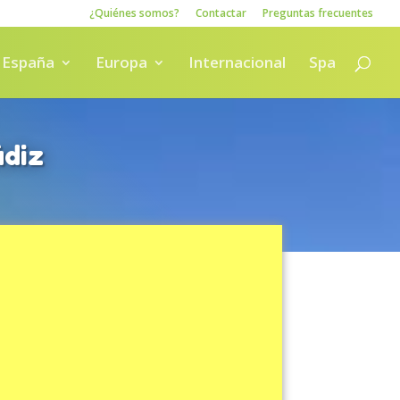
¿Quiénes somos?
Contactar
Preguntas frecuentes
España
Europa
Internacional
Spa
ádiz