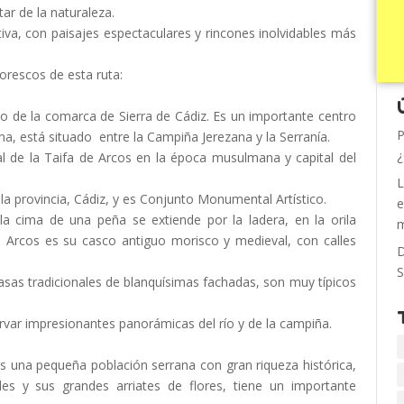
ar de la naturaleza.
iva, con paisajes espectaculares y rincones inolvidables más
orescos de esta ruta:
o de la comarca de Sierra de Cádiz. Es un importante centro
P
zona, está situado entre la Campiña Jerezana y la Serranía.
¿
l de la Taifa de Arcos en la época musulmana y capital del
L
 la provincia, Cádiz, y es Conjunto Monumental Artístico.
e
la cima de una peña se extiende por la ladera, en la orila
m
e Arcos es su casco antiguo morisco y medieval, con calles
D
S
asas tradicionales de blanquísimas fachadas, son muy típicos
var impresionantes panorámicas del río y de la campiña.
s una pequeña población serrana con gran riqueza histórica,
les y sus grandes arriates de flores, tiene un importante