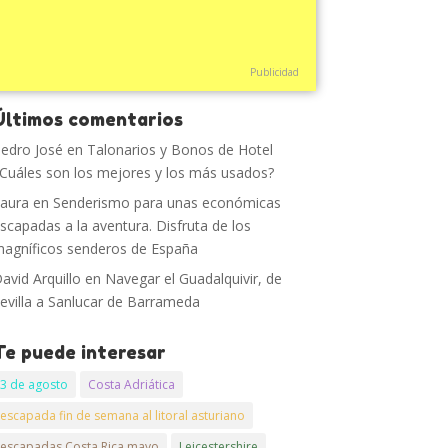
Publicidad
Últimos comentarios
edro José
en
Talonarios y Bonos de Hotel
Cuáles son los mejores y los más usados?
aura
en
Senderismo para unas económicas
scapadas a la aventura. Disfruta de los
agníficos senderos de España
avid Arquillo
en
Navegar el Guadalquivir, de
evilla a Sanlucar de Barrameda
Te puede interesar
3 de agosto
Costa Adriática
escapada fin de semana al litoral asturiano
escapadas Costa Rica mayo
Leicestershire