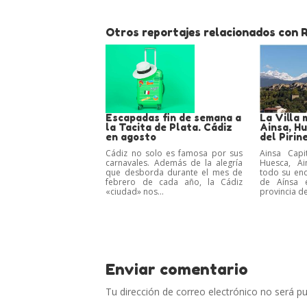
Otros reportajes relacionados con 
Escapadas fin de semana a
La Villa 
la Tacita de Plata. Cádiz
Ainsa, Hu
en agosto
del Piri
Cádiz no solo es famosa por sus
Ainsa Capi
carnavales. Además de la alegría
Huesca, A
que desborda durante el mes de
todo su enc
febrero de cada año, la Cádiz
de Aínsa 
«ciudad» nos...
provincia de
Enviar comentario
Tu dirección de correo electrónico no será pu