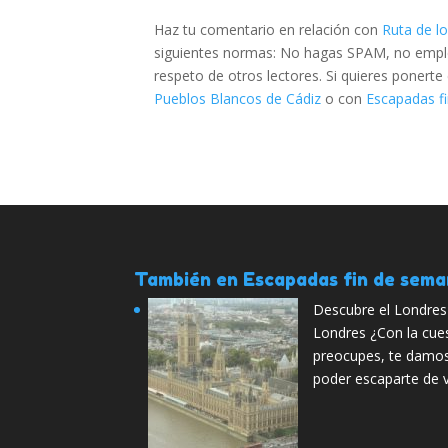
Haz tu comentario en relación con
Ruta de l
siguientes normas: No hagas SPAM, no emplee
respeto de otros lectores. Si quieres ponert
Pueblos Blancos de Cádiz
o con
Escapadas fi
También en Escapadas fin de sem
Descubre el Londre
Londres ¿Con la cue
preocupes, te damos
poder escaparte de 