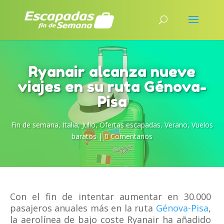
Ryanair alcanza nueve
viajes en su ruta Génova-
Pisa
Fin de semana
,
Italia
,
Julio
,
Ofertas escapadas
,
Verano
,
Vuelos
baratos
|
0 Comentarios
Con el fin de intentar aumentar en 30.000
pasajeros anuales más en la ruta
Génova-Pisa
,
la aerolínea de bajo coste Ryanair ha añadido