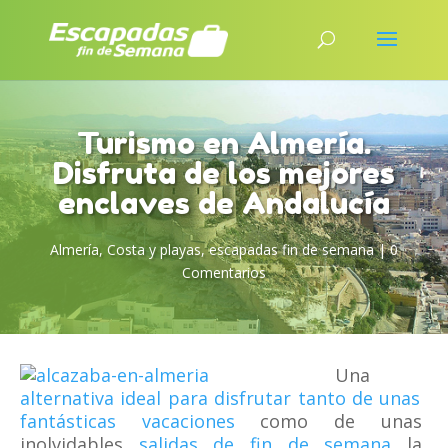
Turismo en Almería.
Disfruta de los mejores
enclaves de Andalucía
Almería
,
Costa y playas
,
escapadas fin de semana
|
0
Comentarios
Una
alternativa ideal para disfrutar tanto de unas
fantásticas vacaciones
como de unas
inolvidables
salidas de fin de semana
la