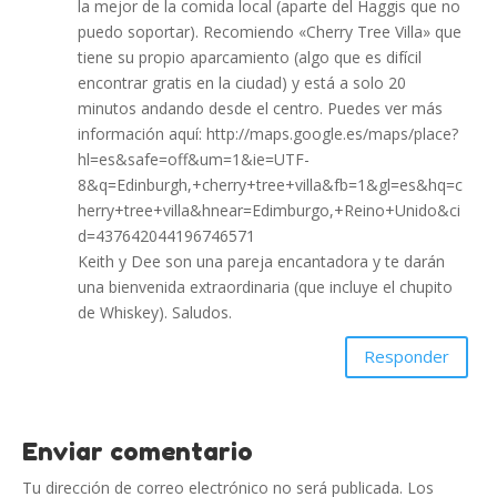
la mejor de la comida local (aparte del Haggis que no
puedo soportar). Recomiendo «Cherry Tree Villa» que
tiene su propio aparcamiento (algo que es difícil
encontrar gratis en la ciudad) y está a solo 20
minutos andando desde el centro. Puedes ver más
información aquí: http://maps.google.es/maps/place?
hl=es&safe=off&um=1&ie=UTF-
8&q=Edinburgh,+cherry+tree+villa&fb=1&gl=es&hq=c
herry+tree+villa&hnear=Edimburgo,+Reino+Unido&ci
d=437642044196746571
Keith y Dee son una pareja encantadora y te darán
una bienvenida extraordinaria (que incluye el chupito
de Whiskey). Saludos.
Responder
Enviar comentario
Tu dirección de correo electrónico no será publicada.
Los