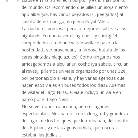
Estuve en marzo en edimburgo… y es lo mas bonito
del mundo. Os recomiendo que pilleis un alojamiento
tipo albergue, hay varios pegados (si, peegados) al
castillo de edimburgo, en plena Royal Mile…
La ciudad es preciosa, pero lo mejor es subirse a las
highlands. Yo queria ver el lago ness y stirling (el
campo de batalla donde willian wallace paso a la
posteridad…ver braveheart, la famosa batalla de las
caras pintadas blaquiazules). Como ningunos nos
arriesgabamos a alquilar un coche (ya sabeis, circulan
al reves), pillamos un viaje organizado por unas 32€
por persona(Solo el viaja, y hay varias agencias que
hacen esos viajes en buses todos los dias). Ademas
de visitar el Lago NEss, el viaje incluyo un viaje en
barco por el Lago Ness…
No se ve mounstro ni nada, pero el lugar es
espectacular… Alucinamos con la longitud y grandeza
del lago , de los bosques que lo rodeaban, del castillo
de Urquhart, y de las aguas turbias, que oscuras
estaban las jodias…