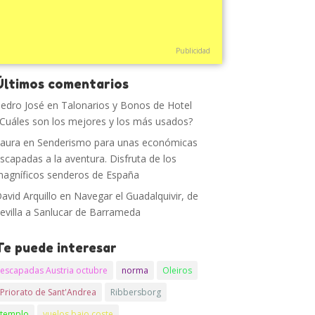
Publicidad
Últimos comentarios
edro José
en
Talonarios y Bonos de Hotel
Cuáles son los mejores y los más usados?
aura
en
Senderismo para unas económicas
scapadas a la aventura. Disfruta de los
agníficos senderos de España
avid Arquillo
en
Navegar el Guadalquivir, de
evilla a Sanlucar de Barrameda
Te puede interesar
escapadas Austria octubre
norma
Oleiros
Priorato de Sant'Andrea
Ribbersborg
templo
vuelos bajo coste