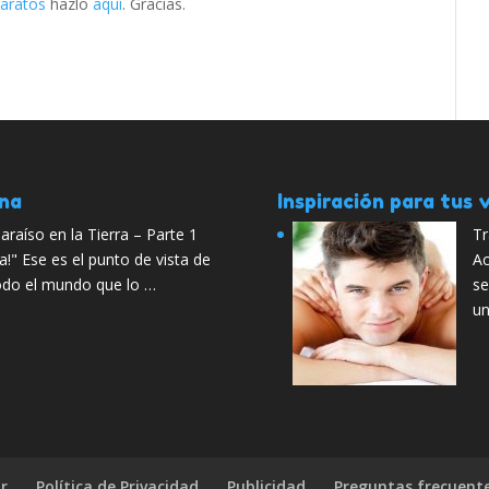
baratos
hazlo
aquí
. Gracias.
ana
Inspiración para tus v
paraíso en la Tierra – Parte 1
Tr
ra!" Ese es el punto de vista de
Ac
todo el mundo que lo …
se
un
r
Política de Privacidad
Publicidad
Preguntas frecuent