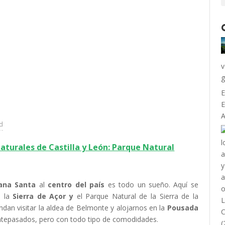
v
g
E
E
A
ad
aturales de Castilla y León: Parque Natural
ana Santa
al
centro del país
es todo un sueño. Aquí se
o la
Sierra de Açor y
el Parque Natural de la Sierra de la
ndan visitar la aldea de Belmonte y alojarnos en la
Pousada
antepasados, pero con todo tipo de comodidades.