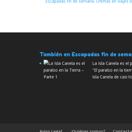
Escapadas fin de semana. Ofertas en viajes 
También en Escapadas fin de sem
La Isla Canela es el 
"El paraíso en la tier
Isla Canela de casi 
Aviso Legal
¿Quiénes somos?
Contacta