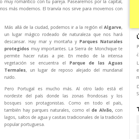
o muy romántico con tu pareja. Pasearemos por la capital,
rrios más modernos. El tranvía nos sirve para movernos con
Más allá de la ciudad, podemos ir a la región el
Algarve
,
un lugar mágico rodeado de naturaleza que nos hará
descansar. Hay mar y montaña y
Parques Naturales
P
protegidos
muy importantes. La Sierra de Monchique te
¿
permite hacer rutas a pie. En medio de la intensa
vegetación se encuentra el
Parque de las Aguas
L
Termales
, un lugar de reposo alejado del mundanal
e
ruido.
m
D
Pero Portugal es mucho más. Al otro lado está el
S
nordeste del país donde las zonas frondosas y los
bosques son protagonistas. Como en todo el país,
también hay parques naturales, como el
de Alvão,
con
lagos, saltos de agua y casitas tradicionales de la tradición
popular portuguesa.