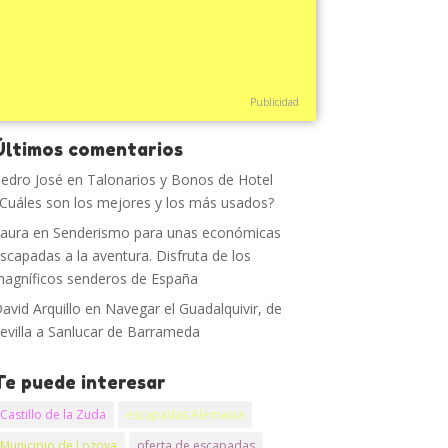
Publicidad
Últimos comentarios
edro José
en
Talonarios y Bonos de Hotel
Cuáles son los mejores y los más usados?
aura
en
Senderismo para unas económicas
scapadas a la aventura. Disfruta de los
agníficos senderos de España
avid Arquillo
en
Navegar el Guadalquivir, de
evilla a Sanlucar de Barrameda
Te puede interesar
Castillo de la Zuda
escapadas Alemania
Municipio de Lozoya
oferta de escapadas