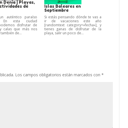
 Denia | Playas,
ctividades de
Islas Baleares en
Septiembre
n auténtico paraíso
Si estás pensando dónde te vas a
o. En esta ciudad
ir de vacaciones este año
 podemos disfrutar de
[randomtext category=»fecha»], y
 y calas que más nos
tienes ganas de disfrutar de la
 también de...
playa, salir un poco de...
blicada.
Los campos obligatorios están marcados con
*