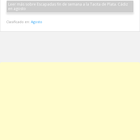
Leer más sobre Escapadas fin de semana a la Tacita de Plata. Cádiz
en agosto
Clasificado en:
Agosto