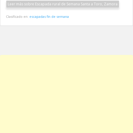
Leer más sobre Escapada rural de Semana Santa a Toro, Zamora
Clasificado en:
escapadas fin de semana