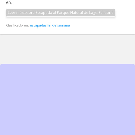
en...
Leer más sobre Escapada al Parque Natural de Lago Sanabria
Clasificado en:
escapadas fin de semana