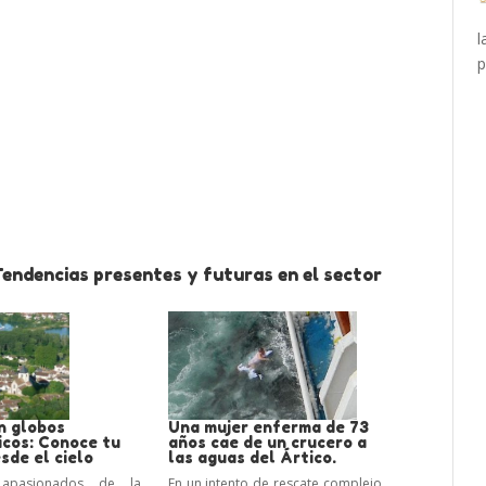
l
Tendencias presentes y futuras en el sector
n globos
Una mujer enferma de 73
icos: Conoce tu
años cae de un crucero a
sde el cielo
las aguas del Ártico.
apasionados de la
En un intento de rescate complejo,