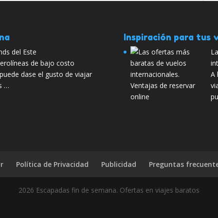
ana
Inspiración para tus v
nds del Este
La
aerolíneas de bajo costo
in
puede dase el gusto de viajar
A 
s …
vi
pu
r
Política de Privacidad
Publicidad
Preguntas frecuent
2026 Escapadas fin de semana. Ofertas en viajes baratos