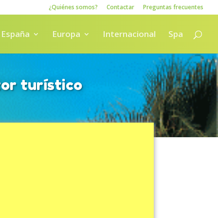
¿Quiénes somos?
Contactar
Preguntas frecuentes
España
Europa
Internacional
Spa
or turístico