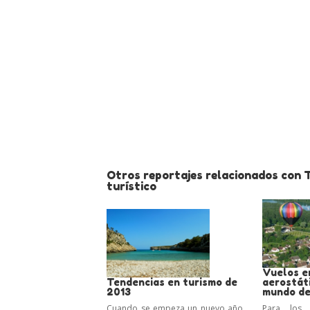
Otros reportajes relacionados con 
turístico
Vuelos e
Tendencias en turismo de
aerostát
2013
mundo de
Cuando se empeza un nuevo año,
Para los 