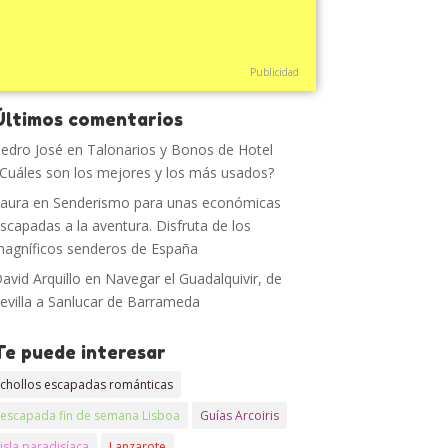
Publicidad
Últimos comentarios
edro José
en
Talonarios y Bonos de Hotel
Cuáles son los mejores y los más usados?
aura
en
Senderismo para unas económicas
scapadas a la aventura. Disfruta de los
agníficos senderos de España
avid Arquillo
en
Navegar el Guadalquivir, de
evilla a Sanlucar de Barrameda
Te puede interesar
chollos escapadas románticas
escapada fin de semana Lisboa
Guías Arcoiris
isla paradisíaca
Lanzarote