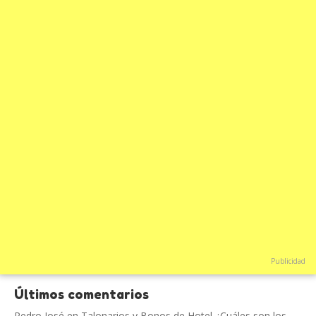
Publicidad
Últimos comentarios
Pedro José
en
Talonarios y Bonos de Hotel ¿Cuáles son los