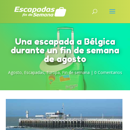
Una escapada a Bélgica
durante un fin de semana
de agosto
Agosto
,
Escapadas
,
Europa
,
Fin de semana
|
0 Comentarios